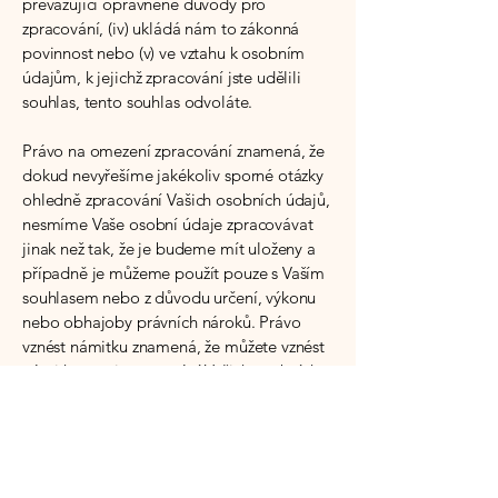
převažující oprávněné důvody pro
zpracování, (iv) ukládá nám to zákonná
povinnost nebo (v) ve vztahu k osobním
údajům, k jejichž zpracování jste udělili
souhlas, tento souhlas odvoláte.
Právo na omezení zpracování znamená, že
dokud nevyřešíme jakékoliv sporné otázky
ohledně zpracování Vašich osobních údajů,
nesmíme Vaše osobní údaje zpracovávat
jinak než tak, že je budeme mít uloženy a
případně je můžeme použít pouze s Vaším
souhlasem nebo z důvodu určení, výkonu
nebo obhajoby právních nároků. Právo
vznést námitku znamená, že můžete vznést
námitku proti zpracování Vašich osobních
údajů, které zpracováváme pro účely
přímého marketingu nebo z důvodu
oprávněného zájmu, včetně profilování
založeného na oprávněném zájmu. Pokud
vznesete námitku proti zpracování pro