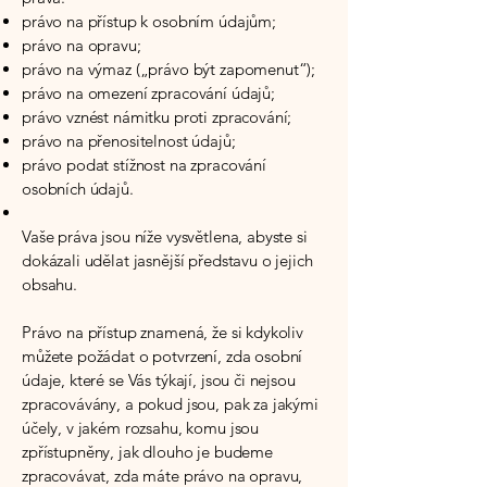
právo na přístup k osobním údajům;
právo na opravu;
právo na výmaz („právo být zapomenut“);
právo na omezení zpracování údajů;
právo vznést námitku proti zpracování;
právo na přenositelnost údajů;
právo podat stížnost na zpracování
osobních údajů.
Vaše práva jsou níže vysvětlena, abyste si
dokázali udělat jasnější představu o jejich
obsahu.
Právo na přístup znamená, že si kdykoliv
můžete požádat o potvrzení, zda osobní
údaje, které se Vás týkají, jsou či nejsou
zpracovávány, a pokud jsou, pak za jakými
účely, v jakém rozsahu, komu jsou
zpřístupněny, jak dlouho je budeme
zpracovávat, zda máte právo na opravu,