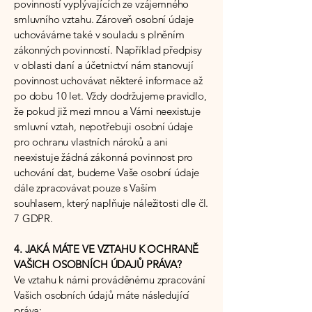
povinností vyplývajících ze vzájemného
smluvního vztahu. Zároveň osobní údaje
uchováváme také v souladu s plněním
zákonných povinností. Například předpisy
v oblasti daní a účetnictví nám stanovují
povinnost uchovávat některé informace až
po dobu 10 let. Vždy dodržujeme pravidlo,
že pokud již mezi mnou a Vámi neexistuje
smluvní vztah, nepotřebuji osobní údaje
pro ochranu vlastních nároků a ani
neexistuje žádná zákonná povinnost pro
uchování dat, budeme Vaše osobní údaje
dále zpracovávat pouze s Vaším
souhlasem, který naplňuje náležitosti dle čl.
7 GDPR.
4. JAKÁ MÁTE VE VZTAHU K OCHRANĚ
VAŠICH OSOBNÍCH ÚDAJŮ PRÁVA?
Ve vztahu k námi prováděnému zpracování
Vašich osobních údajů máte následující
práva: